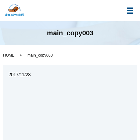
メ
main_copy003
HOME
main_copy003
2017/11/23