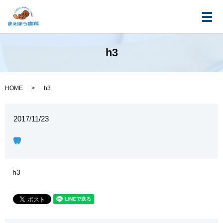
メ
h3
HOME
h3
2017/11/23
h3