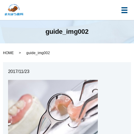
メ
guide_img002
HOME
guide_img002
2017/11/23