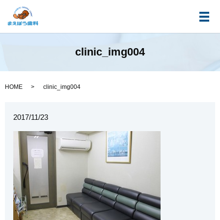
メ
clinic_img004
HOME
clinic_img004
2017/11/23