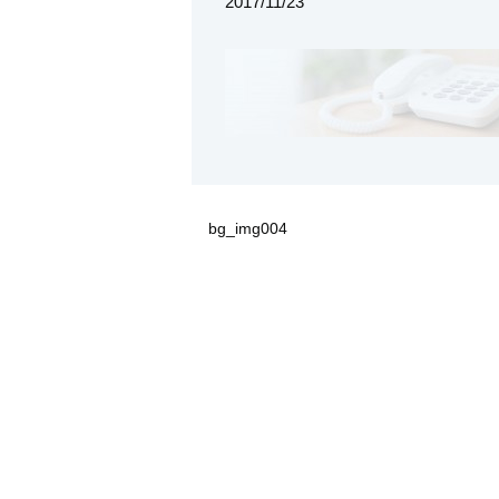
2017/11/23
bg_img004