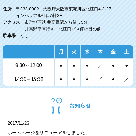
住所
〒533-0002 大阪府大阪市東淀川区北江口4-3-27
インペリアル江口A棟2F
アクセス
市営地下鉄 井高野駅から徒歩5分
井高野車庫行き・北江口バス停の目の前
駐車場
なし
月
火
水
木
金
土
9:30～12:00
●
●
●
／
●
●
14:30～19:30
●
●
●
／
●
／
お知らせ
2017/11/23
ホームページをリニューアルしました。